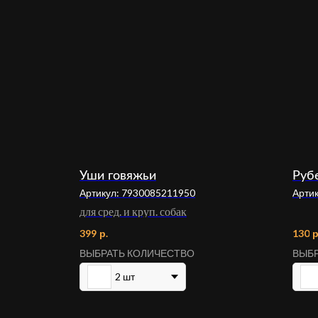
Уши говяжьи
Руб
Артикул:
7930085211950
Арти
для сред. и круп. собак
399
р.
130
р
ВЫБРАТЬ КОЛИЧЕСТВО
ВЫБР
2 шт