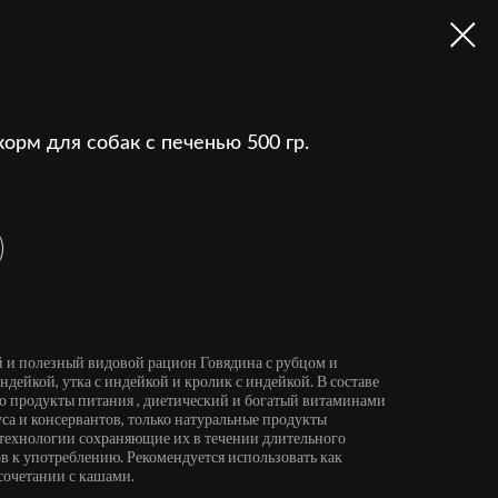
рм для собак с печенью 500 гр.
й и полезный видовой рацион Говядина с рубцом и
ндейкой, утка с индейкой и кролик с индейкой. В составе
о продукты питания , диетический и богатый витаминами
уса и консервантов, только натуральные продукты
технологии сохраняющие их в течении длительного
в к употреблению. Рекомендуется использовать как
сочетании с кашами.