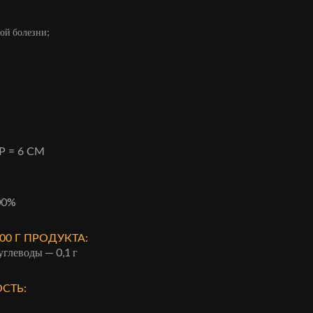
ой болезни;
 = 6 СМ
100%
0 Г ПРОДУКТА:
 углеводы — 0,1 г
СТЬ: