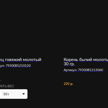
ец говяжий молотый
Корень бычий молот
30 гр.
кул:
7930085210120
Артикул:
7930085213060
.
220
р.
АТЬ ВЕС
50 г