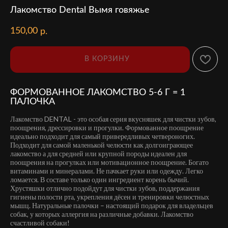
Лакомство Dental Вымя говяжье
150,00
р.
В КОРЗИНУ
ФОРМОВАННОЕ ЛАКОМСТВО 5-6 Г = 1
ПАЛОЧКА
Лакомство DENTAL - это особая серия вкусняшек для чистки зубов,
поощрения, дрессировки и прогулки. Формованное поощрение
идеально подходит для самый привередливых четвероногих.
Подходит для самой маленькой челюсти как долгоиграющее
лакомство а для средней или крупной породы идеален для
поощрения на прогулках или мотивационное поощрение. Богато
витаминами и минералами. Не пачкает руки или одежду. Легко
ломается. В составе только один ингредиент корень бычий.
Хрустяшки отлично подойдут для чистки зубов, поддержания
гигиены полости рта, укрепления дёсен и тренировки челюстных
мышц. Натуральные палочки – настоящий подарок для владельцев
собак, у которых аллергия на различные добавки. Лакомство
счастливой собаки!